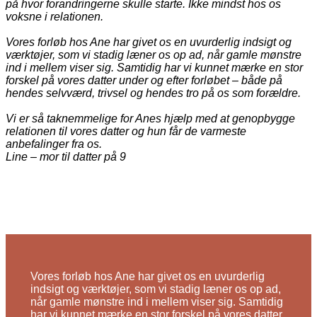
på hvor forandringerne skulle starte. Ikke mindst hos os
voksne i relationen.
Vores forløb hos Ane har givet os en uvurderlig indsigt og
værktøjer, som vi stadig læner os op ad, når gamle mønstre
ind i mellem viser sig. Samtidig har vi kunnet mærke en stor
forskel på vores datter under og efter forløbet – både på
hendes selvværd, trivsel og hendes tro på os som forældre.
Vi er så taknemmelige for Anes hjælp med at genopbygge
relationen til vores datter og hun får de varmeste
anbefalinger fra os.
Line – mor til datter på 9
Vores forløb hos Ane har givet os en uvurderlig
indsigt og værktøjer, som vi stadig læner os op ad,
når gamle mønstre ind i mellem viser sig. Samtidig
har vi kunnet mærke en stor forskel på vores datter