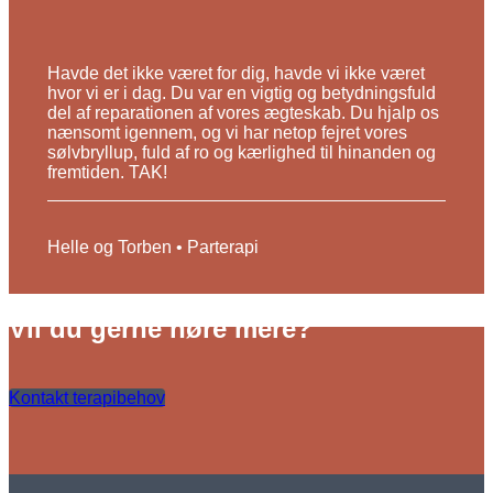
Havde det ikke været for dig, havde vi ikke været
hvor vi er i dag. Du var en vigtig og betydningsfuld
del af reparationen af vores ægteskab. Du hjalp os
nænsomt igennem, og vi har netop fejret vores
sølvbryllup, fuld af ro og kærlighed til hinanden og
fremtiden. TAK!
Helle og Torben • Parterapi
Vil du gerne høre mere?
Kontakt terapibehov