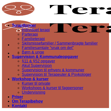
Skip
to
content
Terapiformer
Individuel terapi
Parterapi
Familieterapi
Skilsmissefamilier / Sammenbragte familier
Familiesamtale “snak om det”
Børn & unge
Supervision & Kommunaleopgaver
§11 & §52 opgaver
Akut Supervision
Supervision til erhverv & kommuner
Supervision til Terapeuter & Psykologer
Workshop & kurser
Kurser til private
Workshops & kurser til fagpersoner
Undervisning
Priser
Om Terapibehov
Kontakt