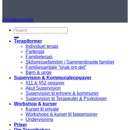
Privatlivspolitik
Search
for:
Terapiformer
Individuel terapi
Parterapi
Familieterapi
Skilsmissefamilier / Sammenbragte familier
Familiesamtale “snak om det”
Børn & unge
Supervision & Kommunaleopgaver
§11 & §52 opgaver
Akut Supervision
Supervision til erhverv & kommuner
Supervision til Terapeuter & Psykologer
Workshop & kurser
Kurser til private
Workshops & kurser til fagpersoner
Undervisning
Priser
Om Terapibehov