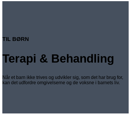
TIL BØRN
Terapi & Behandling
Når et barn ikke trives og udvikler sig, som det har brug for,
kan det udfordre omgivelserne og de voksne i barnets liv.