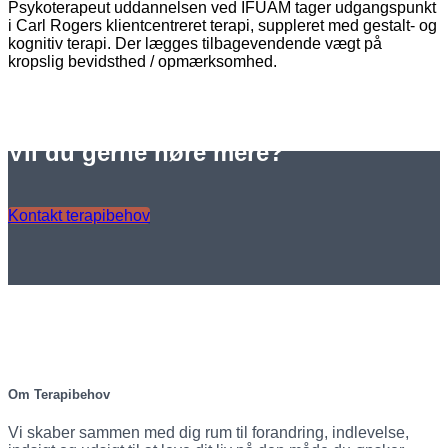
Psykoterapeut uddannelsen ved IFUAM tager udgangspunkt
i Carl Rogers klientcentreret terapi, suppleret med gestalt- og
kognitiv terapi. Der lægges tilbagevendende vægt på
kropslig bevidsthed / opmærksomhed.
Vil du gerne høre mere?
Kontakt terapibehov
Om Terapibehov
Vi skaber sammen med dig rum til forandring, indlevelse,