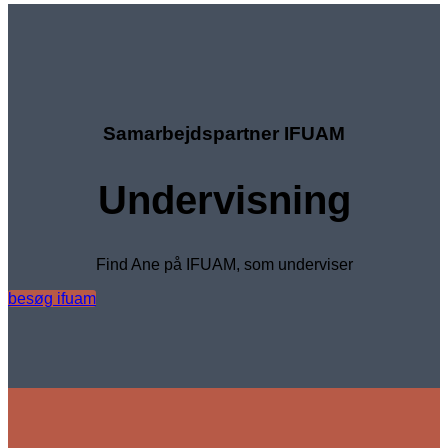
Samarbejdspartner IFUAM
Undervisning
Find Ane på IFUAM, som underviser
besøg ifuam