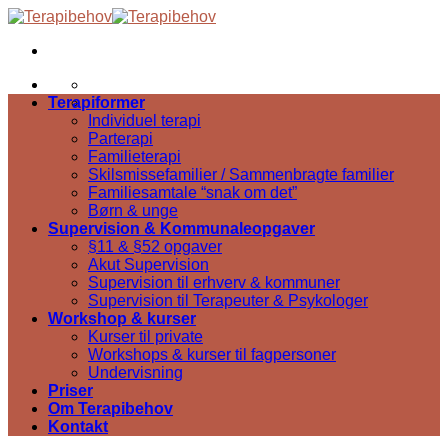
Skip
to
content
Terapiformer
Individuel terapi
Parterapi
Familieterapi
Skilsmissefamilier / Sammenbragte familier
Familiesamtale “snak om det”
Børn & unge
Supervision & Kommunaleopgaver
§11 & §52 opgaver
Akut Supervision
Supervision til erhverv & kommuner
Supervision til Terapeuter & Psykologer
Workshop & kurser
Kurser til private
Workshops & kurser til fagpersoner
Undervisning
Priser
Om Terapibehov
Kontakt