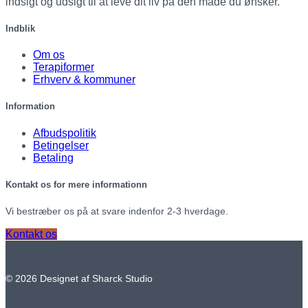
indsigt og udsigt til at leve dit liv på den måde du ønsker.
Indblik
Om os
Terapiformer
Erhverv & kommuner
Information
Afbudspolitik
Betingelser
Betaling
Kontakt os for mere informationn
Vi bestræber os på at svare indenfor 2-3 hverdage.
Kontakt os
© 2026 Designet af Sharck Studio