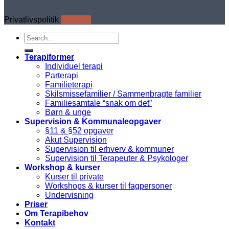
Privatlivspolitik
Cookies
Search
for:
Terapiformer
Individuel terapi
Parterapi
Familieterapi
Skilsmissefamilier / Sammenbragte familier
Familiesamtale “snak om det”
Børn & unge
Supervision & Kommunaleopgaver
§11 & §52 opgaver
Akut Supervision
Supervision til erhverv & kommuner
Supervision til Terapeuter & Psykologer
Workshop & kurser
Kurser til private
Workshops & kurser til fagpersoner
Undervisning
Priser
Om Terapibehov
Kontakt