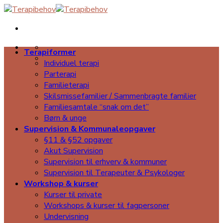
Skip
to
content
Terapiformer
Individuel terapi
Parterapi
Familieterapi
Skilsmissefamilier / Sammenbragte familier
Familiesamtale “snak om det”
Børn & unge
Supervision & Kommunaleopgaver
§11 & §52 opgaver
Akut Supervision
Supervision til erhverv & kommuner
Supervision til Terapeuter & Psykologer
Workshop & kurser
Kurser til private
Workshops & kurser til fagpersoner
Undervisning