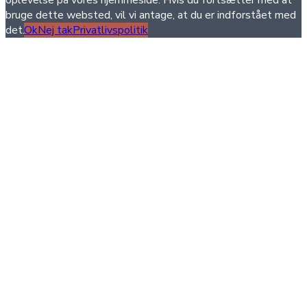
bruge dette websted, vil vi antage, at du er indforstået med
det.
Ok
Nej tak
Privatlivspolitik