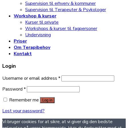
Supervision til erhverv & kommuner
Supervision til Terapeuter & Psykologer
Workshop & kurser
Kurser til private
Workshops & kurser til fagpersoner
Undervisning
Priser
Om Terapibehov
Kontakt
Login
Username or email address
*
Password
*
Remember me
Log in
Lost your password?
Vi bruger cookies for at sikre, at vi giver dig den bedste
oplevelse på vores hjemmeside. Hvis du fortsætter med at