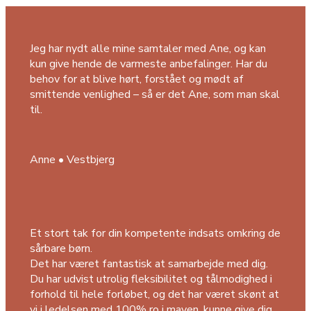
Jeg har nydt alle mine samtaler med Ane, og kan
kun give hende de varmeste anbefalinger. Har du
behov for at blive hørt, forstået og mødt af
smittende venlighed – så er det Ane, som man skal
til.
Anne • Vestbjerg
Et stort tak for din kompetente indsats omkring de
sårbare børn.
Det har været fantastisk at samarbejde med dig.
Du har udvist utrolig fleksibilitet og tålmodighed i
forhold til hele forløbet, og det har været skønt at
vi i ledelsen med 100% ro i maven, kunne give dig