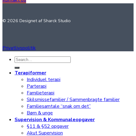
Kontakt os
© 2026 Designet af Sharck Studio
Privatlivspolitik
Search
for:
Terapiformer
Individuel terapi
Parterapi
Familieterapi
Skilsmissefamilier / Sammenbragte familier
Familiesamtale “snak om det”
Børn & unge
Supervision & Kommunaleopgaver
§11 & §52 opgaver
Akut Supervision