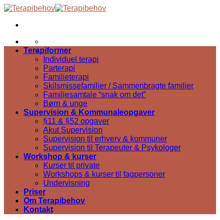
Skip
to
content
Terapiformer
Individuel terapi
Parterapi
Familieterapi
Skilsmissefamilier / Sammenbragte familier
Familiesamtale “snak om det”
Børn & unge
Supervision & Kommunaleopgaver
§11 & §52 opgaver
Akut Supervision
Supervision til erhverv & kommuner
Supervision til Terapeuter & Psykologer
Workshop & kurser
Kurser til private
Workshops & kurser til fagpersoner
Undervisning
Priser
Om Terapibehov
Kontakt