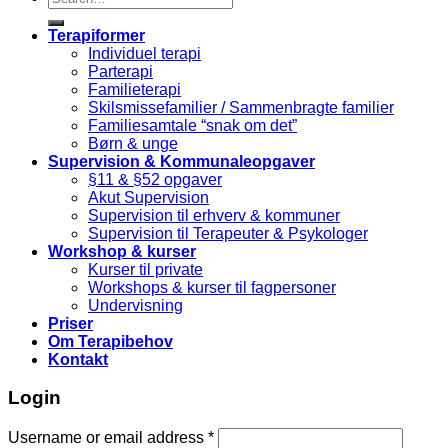
for:
Terapiformer
Individuel terapi
Parterapi
Familieterapi
Skilsmissefamilier / Sammenbragte familier
Familiesamtale “snak om det”
Børn & unge
Supervision & Kommunaleopgaver
§11 & §52 opgaver
Akut Supervision
Supervision til erhverv & kommuner
Supervision til Terapeuter & Psykologer
Workshop & kurser
Kurser til private
Workshops & kurser til fagpersoner
Undervisning
Priser
Om Terapibehov
Kontakt
Login
Username or email address
*