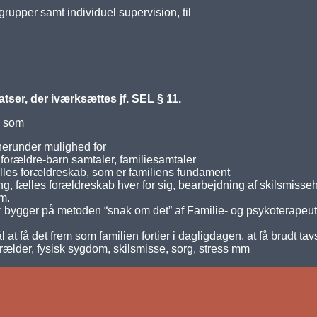
rupper samt individuel supervision, til
tser, der iværksættes jf. SEL § 11.
, som
herunder mulighed for
forældre-barn samtaler, familiesamtaler
fælles forældreskab, som er familiens fundament
, fælles forældreskab hver for sig, bearbejdning af skilsmissehis
m.
r bygger på metoden “snak om det” af Familie- og psykoterapeu
mål at få det frem som familien fortier i dagligdagen, at få brud
orælder, fysisk sygdom, skilsmisse, sorg, stress mm