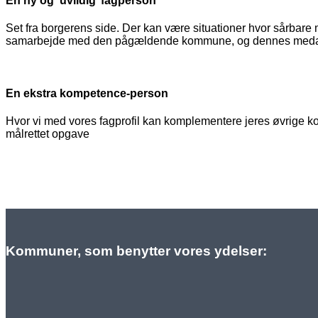
En ny og ’uvildig’ fagperson
Set fra borgerens side. Der kan være situationer hvor sårbare
samarbejde med den pågældende kommune, og dennes medarb
En ekstra kompetence-person
Hvor vi med vores fagprofil kan komplementere jeres øvrige ko
målrettet opgave
Kommuner, som benytter vores ydelser: