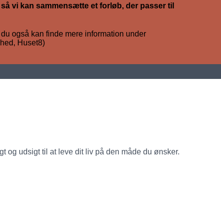
 så vi kan sammensætte et forløb, der passer til
 du også kan finde mere information under
mhed, Huset8)
 og udsigt til at leve dit liv på den måde du ønsker.