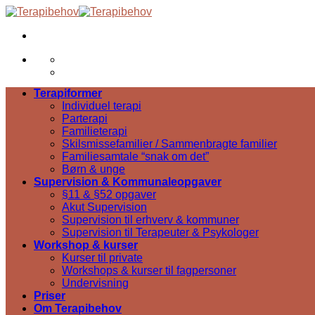
Skip
to
content
Terapiformer
Individuel terapi
Parterapi
Familieterapi
Skilsmissefamilier / Sammenbragte familier
Familiesamtale “snak om det”
Børn & unge
Supervision & Kommunaleopgaver
§11 & §52 opgaver
Akut Supervision
Supervision til erhverv & kommuner
Supervision til Terapeuter & Psykologer
Workshop & kurser
Kurser til private
Workshops & kurser til fagpersoner
Undervisning
Priser
Om Terapibehov