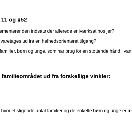
§ 11 og §52
menterer den indsats der allerede er iværksat hos jer?
som varetages ud fra en helhedsorienteret tilgang?
familier, børn og unge, som har brug for en støttende hånd i vans
g familieområdet ud fra forskellige vinkler:
, hvor et stigende antal familier og de enkelte børn og unge er me