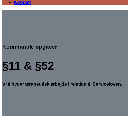
Kontakt
Kommunale opgaver
§11 & §52
Vi tilbyder terapeutisk arbejde i relation til Serviceloven.