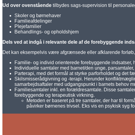
Ud over ovenstående
tilbydes sags-supervision til personaleg
Skoler og børnehaver
Familieafdelinger
Plejefamilier
Behandlings- og opholdshjem
Dels ved at indgå i relevante dele af de forebyggende indsa
Det kan eksempelvis være afgrænsede eller afklarende forløb
Familie- og individ orienterede forebyggende indsatser, 
Individuelle samtaler med barnet/den unge, parsamtaler, 
Parterapi, med det formål at styrke parforholdet og det 
Skilsmisserådgivning og -terapi. Herunder konfliktmægling
samarbejdsaftaler med udgangspunkt i barnets behov m
Familiesamtaler inkl. en forældresamtale. Disse samtale
forebyggende og terapeutisk virkning.
Metoden er baseret på tre samtaler, der har til for
påvirker børnenes trivsel. Eks vis en psykisk syg f